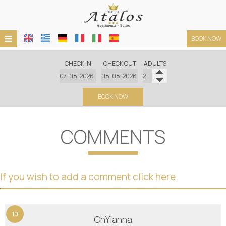
≡
BOOK NOW
HOTEL
CHECK IN
CHECK OUT
ADULTS
LOCATION
BOOK NOW
ACCOMMODATION
FACILITIES
COMMENTS
PHOTO GALLERY
TERMS
If you wish to add a comment click here.
REQUEST
CONTACT
10
ChYianna