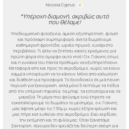
Nicosia Cyprus
*Υπέροχη διαμονή, ακριβώς αυτό
που θέλαμε!
Υποδειγματική φιλοξενία, άμεση εξυπηρέτηση, φιλική
και πρόσχαρη συμπεριφορά, άνετα δωμάτια με
καθημερινή φροντίδα, ωραίο πρωινό, ευχάριστο
περιβάλλον. Τι άλλο να ζητήσει κανείς ερχόμενος για
πρώτη φόρα στο όμορφο αυτό νησί! Ο κ. Γιάννης όπως
και η γυναίκα του πάντα πρόθυμοι να εξυπηρετήσουν.
Μεταφορά απο και προς το αεροδρόμιο, χωρίς να έχουν
καμμία υποχρέωση να το κάνουν. Μόνο απο καλωσύνη
και διάθεση για προσφορά. Το ξενοδοχείο σε μιά ήσυχη
περιοχή για ξεκούραση, αλλά μόνο 5 λεπτά με τα πόδια
από την υπέροχη παραλία, τα μπαρ, τα εστιατόρια και τα
μαγαζιά. Τη μέρα που φεύγαμε ενώ έπρεπε να
εγκαταλείψουμε το δωμάτιο το μεσημέρι, ο κ. Γιάννης
μας άφησε μέχρι τις 7.30μ.μ. χωρίς έξτρα χρέωση και
μας πήρε κατ ευθείαν στο αεροδρόμιο. Εχει κερδίσει
την εκτίμηση και τη φιλία μας. Όταν ξαναπάμε
Σαντορίνη, σίγουρα δεν χρειάζεται δεύτερη σκέψη για