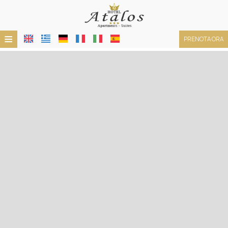
≡
PRENOTA ORA
HOTEL
POSIZIONE
ALLOGGIO
STRUTTURE
GALLERIA FOTOGRAFICA
TERMINI
RICHIESTA
CONTATTO